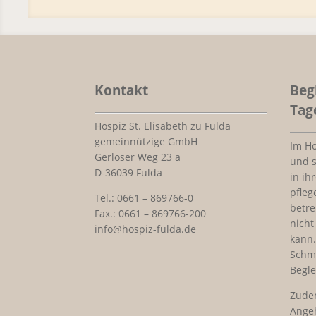
Kontakt
Beg
Tag
Hospiz St. Elisabeth zu Fulda
gemeinnützige GmbH
Im H
Gerloser Weg 23 a
und 
D-36039 Fulda
in ih
pfleg
Tel.: 0661 – 869766-0
betre
Fax.: 0661 – 869766-200
nicht
info@hospiz-fulda.de
kann.
Schm
Begle
Zude
Ange