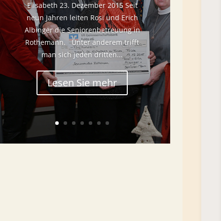
Elisabeth 23. Dezember 2015 Seit
neun Jahren leiten Rosi und Erich
Albinger die Seniorenbetreuung in
Rothemann. Unter anderem trifft
man sich jeden dritten...
Lesen Sie mehr