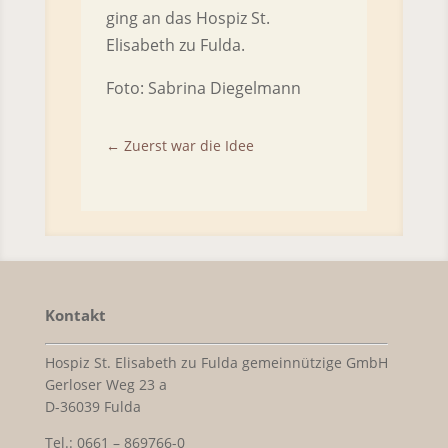
ging an das Hospiz St.
Elisabeth zu Fulda.
Foto: Sabrina Diegelmann
←
Zuerst war die Idee
Kontakt
Hospiz St. Elisabeth zu Fulda gemeinnützige GmbH
Gerloser Weg 23 a
D-36039 Fulda
Tel.: 0661 – 869766-0