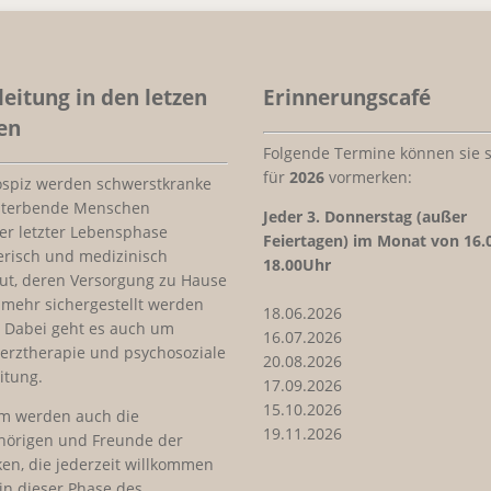
leitung in den letzen
Erinnerungscafé
en
Folgende Termine können sie s
für
2026
vormerken:
ospiz werden schwerstkranke
sterbende Menschen
Jeder
3. Donnerstag (außer
rer letzter Lebensphase
Feiertagen) im Monat von 16.
erisch und medizinisch
18.00Uhr
ut, deren Versorgung zu Hause
 mehr sichergestellt werden
18.06.2026
 Dabei geht es auch um
16.07.2026
erztherapie und psychosoziale
20.08.2026
itung.
17.09.2026
15.10.2026
m werden auch die
19.11.2026
hörigen und Freunde der
en, die jederzeit willkommen
 in dieser Phase des