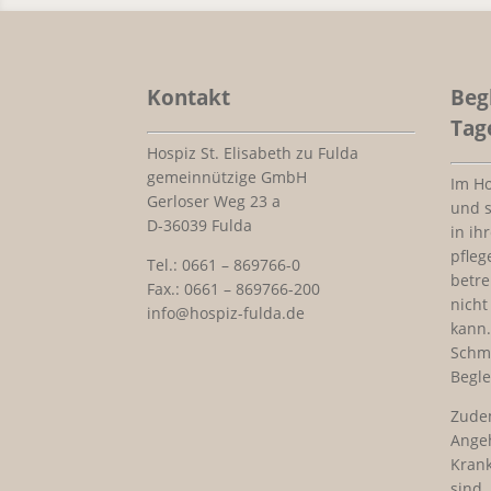
Kontakt
Beg
Tag
Hospiz St. Elisabeth zu Fulda
gemeinnützige GmbH
Im H
Gerloser Weg 23 a
und 
D-36039 Fulda
in ih
pfleg
Tel.: 0661 – 869766-0
betre
Fax.: 0661 – 869766-200
nicht
info@hospiz-fulda.de
kann.
Schm
Begle
Zude
Ange
Krank
sind,