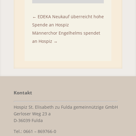
←
EDEKA Neukauf überreicht hohe
Spende an Hospiz
Männerchor Engelhelms spendet
an Hospiz
→
Kontakt
Hospiz St. Elisabeth zu Fulda gemeinnützige GmbH
Gerloser Weg 23 a
D-36039 Fulda
Tel.: 0661 – 869766-0