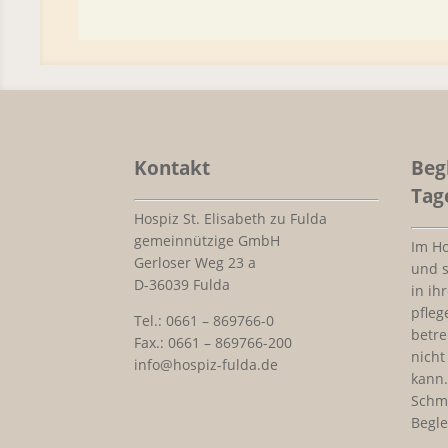
Kontakt
Beg
Tag
Hospiz St. Elisabeth zu Fulda
gemeinnützige GmbH
Im H
Gerloser Weg 23 a
und 
D-36039 Fulda
in ih
pfleg
Tel.: 0661 – 869766-0
betre
Fax.: 0661 – 869766-200
nicht
info@hospiz-fulda.de
kann.
Schm
Begle