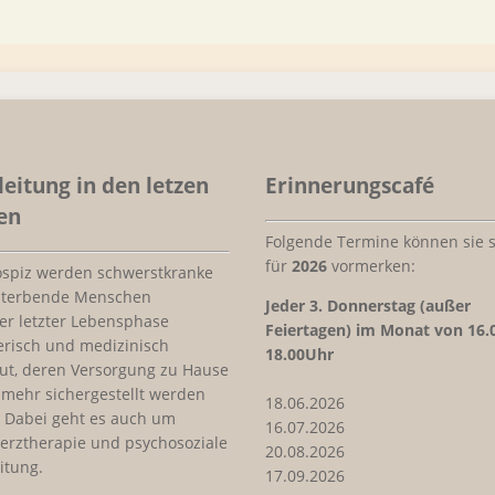
leitung in den letzen
Erinnerungscafé
en
Folgende Termine können sie s
für
2026
vormerken:
ospiz werden schwerstkranke
sterbende Menschen
Jeder
3. Donnerstag (außer
rer letzter Lebensphase
Feiertagen) im Monat von 16.
erisch und medizinisch
18.00Uhr
ut, deren Versorgung zu Hause
 mehr sichergestellt werden
18.06.2026
 Dabei geht es auch um
16.07.2026
erztherapie und psychosoziale
20.08.2026
itung.
17.09.2026