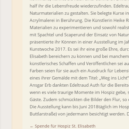
half ihr die Lebensfreude wiederzufinden. Edelt
Naturmaterialien zu gestalten. Sie belegte Kurse 
Acrylmalerei in Berührung. Die Künstlerin Heike R
Materialien zu experimentieren und sowohl realis
mit Spachtel und Scaperund der Einsatz von Natu
präsentierte ihr Können in einer Ausstellung im J
Kunstwoche 2017. Es sei ihr eine große Ehre, dur
Elisabeth bereichern zu können und bei manchem 
künstlerisches Schaffen und Veröffentlichen sei a
Farben seien für sie auch ein Ausdruck für Leben
eines ihrer Gemälde mit dem Titel: „Weg ins Lich
Ansgar Erb dankten Edeltraud Auth für die Bereits
wenn es viele traurige Momente im Hospiz gebe, s
Gäste. Zudem schmückten die Bilder den Flur, so 
Die Ausstellung kann bis Juni 2018täglich im Hosp
Buttlarstraße) von jedermann besichtigt werden. D
←
Spende für Hospiz St. Elisabeth