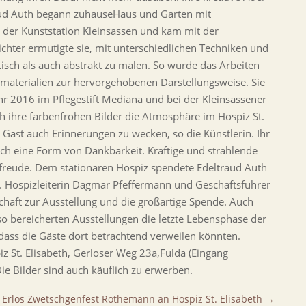
raud Auth begann zuhauseHaus und Garten mit
in der Kunststation Kleinsassen und kam mit der
ichter ermutigte sie, mit unterschiedlichen Techniken und
tisch als auch abstrakt zu malen. So wurde das Arbeiten
rmaterialien zur hervorgehobenen Darstellungsweise. Sie
ahr 2016 im Pflegestift Mediana und bei der Kleinsassener
ch ihre farbenfrohen Bilder die Atmosphäre im Hospiz St.
Gast auch Erinnerungen zu wecken, so die Künstlerin. Ihr
uch eine Form von Dankbarkeit. Kräftige und strahlende
sfreude. Dem stationären Hospiz spendete Edeltraud Auth
t“. Hospizleiterin Dagmar Pfeffermann und Geschäftsführer
chaft zur Ausstellung und die großartige Spende. Auch
o bereicherten Ausstellungen die letzte Lebensphase der
dass die Gäste dort betrachtend verweilen könnten.
iz St. Elisabeth, Gerloser Weg 23a,Fulda (Eingang
ie Bilder sind auch käuflich zu erwerben.
Erlös Zwetschgenfest Rothemann an Hospiz St. Elisabeth
→