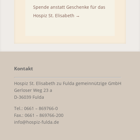
Spende anstatt Geschenke für das
Hospiz St. Elisabeth
→
Kontakt
Hospiz St. Elisabeth zu Fulda gemeinnützige GmbH
Gerloser Weg 23 a
D-36039 Fulda
Tel.: 0661 – 869766-0
Fax.: 0661 – 869766-200
info@hospiz-fulda.de