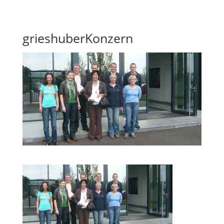
Skip To Content
grieshuberKonzern