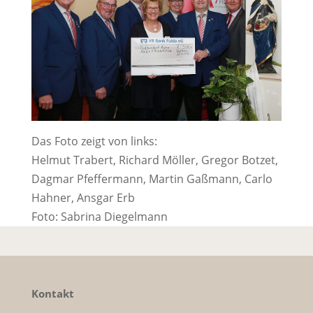
Das Foto zeigt von links:
Helmut Trabert, Richard Möller, Gregor Botzet,
Dagmar Pfeffermann, Martin Gaßmann, Carlo
Hahner, Ansgar Erb
Foto: Sabrina Diegelmann
Kontakt